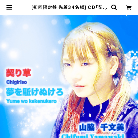
[初回限定盤 先着34名様] CD「契り
草」「夢を駈けぬけろ」 山脇 千文美 |
キンピカッ☆