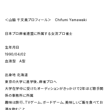
＜山脇 千文美プロフィール＞ Chifumi Yamawaki
日本プロ麻雀連盟に所属する女流プロ雀士
生年月日
1990/04/02
血液型 A型
出身地 北海道
東京の大学に進学後、麻雀プロへ
大学在学中に受けたオーディションがきっかけで2年ほど歌手関
係の事務所に所属
趣味は旅行、TVゲーム、ボードゲーム、美味しいご飯を食べてお
酒を飲むこと