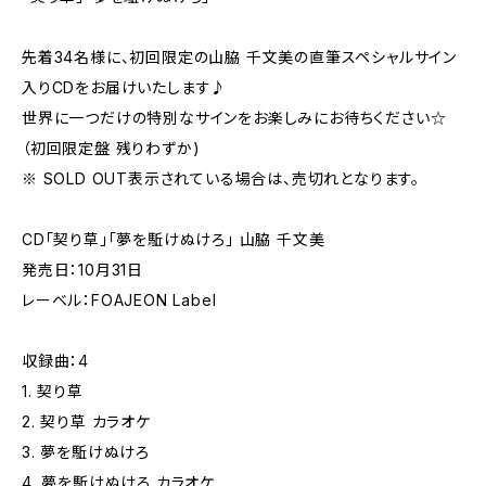
先着34名様に、初回限定の山脇 千文美の直筆スペシャルサイン
入りCDをお届けいたします♪
世界に一つだけの特別なサインをお楽しみにお待ちください☆
（初回限定盤 残りわずか)
※ SOLD OUT表示されている場合は、売切れとなります。
CD「契り草」「夢を駈けぬけろ」 山脇 千文美
発売日：10月31日
レーベル：FOAJEON Label
収録曲：4
1. 契り草
2. 契り草 カラオケ
3. 夢を駈けぬけろ
4. 夢を駈けぬけろ カラオケ