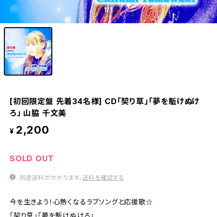
1
/1
[初回限定盤 先着34名様] CD「契り草」「夢を駈けぬけ
ろ」 山脇 千文美
2,200
¥
SOLD OUT
別途送料がかかります。
送料を確認する
今を生きよう！心熱くなるラブソングと応援歌☆
「契り草」「夢を駈けぬけろ」