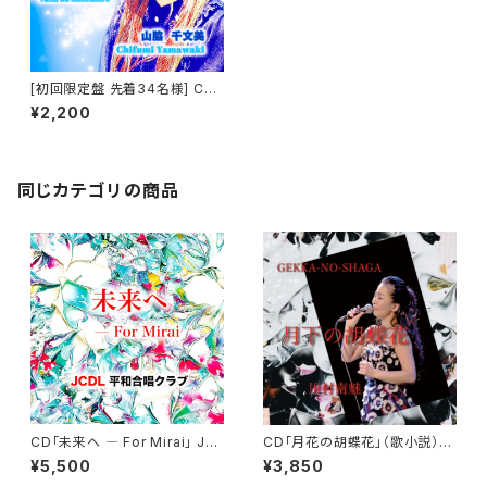
[初回限定盤 先着34名様] CD
「契り草」「夢を駈けぬけろ」 山
¥2,200
脇 千文美
同じカテゴリの商品
CD「未来へ ― For Mirai」 JC
CD「月花の胡蝶花」（歌小説）川
DL 平和合唱クラブ
村南魅
¥5,500
¥3,850