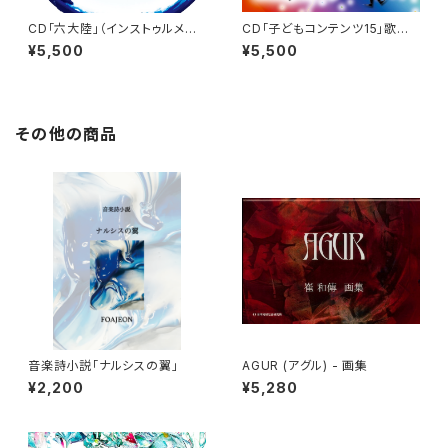
CD「六大陸」（インストゥルメン
CD「子どもコンテンツ15」歌体
タル）
操シリーズ（子どもコンテンツ）
¥5,500
¥5,500
その他の商品
音楽詩小説「ナルシスの翼」
AGUR (アグル) - 画集
¥2,200
¥5,280