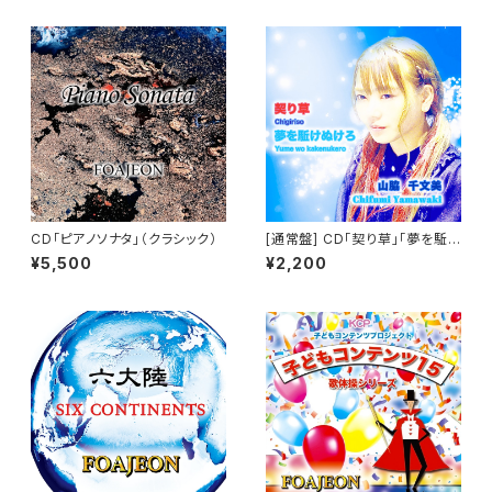
CD「ピアノソナタ」（クラシック）
[通常盤] CD「契り草」「夢を駈
けぬけろ」 山脇 千文美
¥5,500
¥2,200