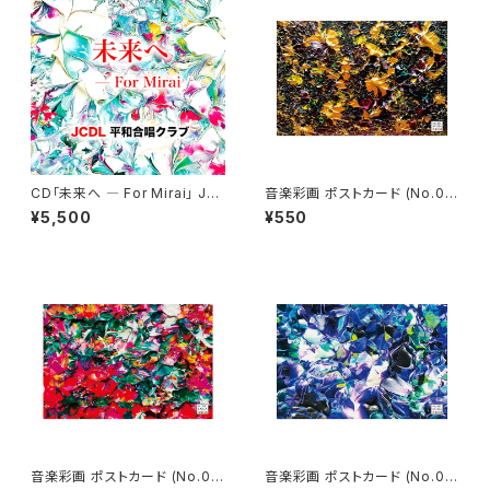
CD「未来へ ― For Mirai」 JC
音楽彩画 ポストカード (No.09
DL 平和合唱クラブ
01)
¥5,500
¥550
音楽彩画 ポストカード (No.08
音楽彩画 ポストカード (No.09