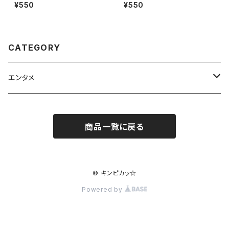
71)
18)
¥550
¥550
CATEGORY
エンタメ
音楽
商品一覧に戻る
CD
アート
ダウンロード
音楽彩画ポストカード
文学
© キンピカッ☆
Powered by
音楽詩小説