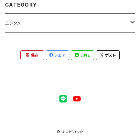
CATEGORY
エンタメ
音楽
保存
シェア
LINE
ポスト
CD
アート
ダウンロード
音楽彩画ポストカード
文学
音楽詩小説
© キンピカッ☆