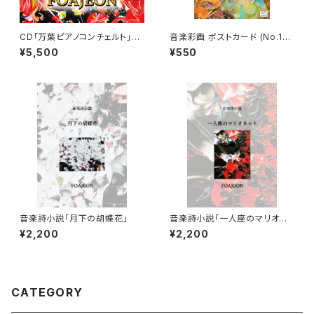
CD「万葉ピアノコンチェルト」
音楽彩画 ポストカード (No.152
（クラシック/ JAPAN）
0)
¥5,500
¥550
音楽詩小説「月下の胡蝶花」
音楽詩小説「⼀⼈座のマリオネ
ット」
¥2,200
¥2,200
CATEGORY