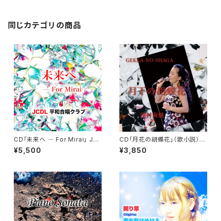
同じカテゴリの商品
CD「未来へ ― For Mirai」 JC
CD「月花の胡蝶花」（歌小説）川
DL 平和合唱クラブ
村南魅
¥5,500
¥3,850