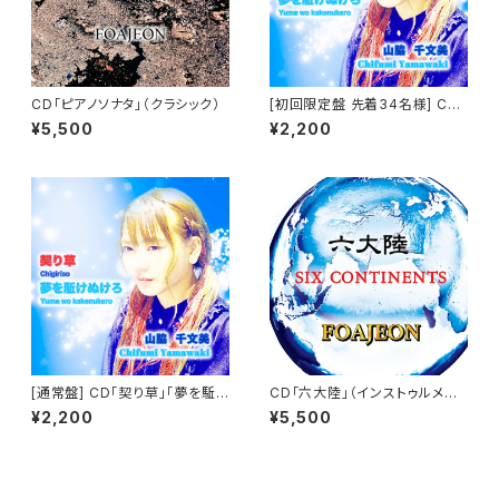
CD「ピアノソナタ」（クラシック）
[初回限定盤 先着34名様] CD
「契り草」「夢を駈けぬけろ」 山
¥5,500
¥2,200
脇 千文美
[通常盤] CD「契り草」「夢を駈
CD「六大陸」（インストゥルメン
けぬけろ」 山脇 千文美
タル）
¥2,200
¥5,500