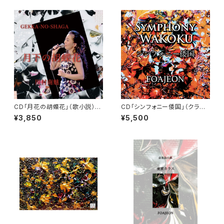
CD「月花の胡蝶花」（歌小説）川
CD「シンフォニー倭国」（クラシ
村南魅
ック/ JAPAN）
¥3,850
¥5,500