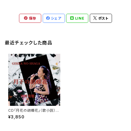
保存
シェア
LINE
ポスト
最近チェックした商品
CD「月花の胡蝶花」（歌小説）川
村南魅
¥3,850