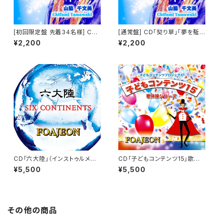
[初回限定盤 先着34名様] CD
[通常盤] CD「契り草」「夢を駈
「契り草」「夢を駈けぬけろ」 山
けぬけろ」 山脇 千文美
¥2,200
¥2,200
脇 千文美
CD「六大陸」（インストゥルメン
CD「子どもコンテンツ15」歌体
タル）
操シリーズ（子どもコンテンツ）
¥5,500
¥5,500
その他の商品