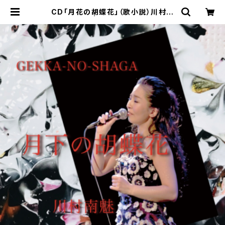
CD「月花の胡蝶花」（歌小説）川村南
魅 | キンピカッ☆