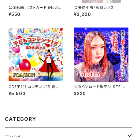
音楽彩画 ポストカード (No.09
音楽詩小説「東京カラス」
01)
¥550
¥2,200
CD「子どもコンテンツ15」歌体
＜ダウンロード販売＞ STE-LL
操シリーズ（子どもコンテンツ）
A 『大阪物語』(シングル)
¥5,500
¥220
CATEGORY
エンタメ